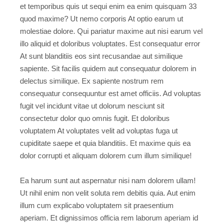
et temporibus quis ut sequi enim ea enim quisquam 33
quod maxime? Ut nemo corporis At optio earum ut
molestiae dolore. Qui pariatur maxime aut nisi earum vel
illo aliquid et doloribus voluptates. Est consequatur error
At sunt blanditiis eos sint recusandae aut similique
sapiente. Sit facilis quidem aut consequatur dolorem in
delectus similique. Ex sapiente nostrum rem
consequatur consequuntur est amet officiis. Ad voluptas
fugit vel incidunt vitae ut dolorum nesciunt sit
consectetur dolor quo omnis fugit. Et doloribus
voluptatem At voluptates velit ad voluptas fuga ut
cupiditate saepe et quia blanditiis. Et maxime quis ea
dolor corrupti et aliquam dolorem cum illum similique!
Ea harum sunt aut aspernatur nisi nam dolorem ullam!
Ut nihil enim non velit soluta rem debitis quia. Aut enim
illum cum explicabo voluptatem sit praesentium
aperiam. Et dignissimos officia rem laborum aperiam id