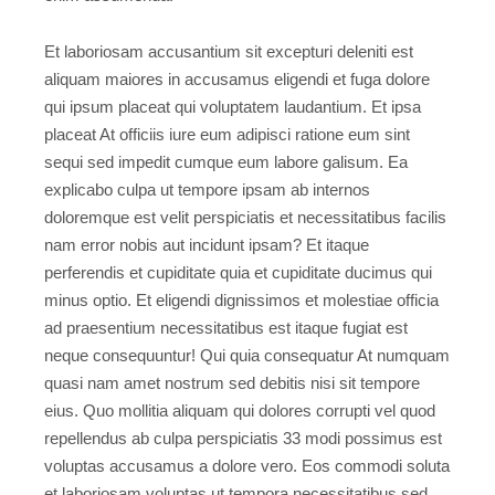
Et laboriosam accusantium sit excepturi deleniti est
aliquam maiores in accusamus eligendi et fuga dolore
qui ipsum placeat qui voluptatem laudantium. Et ipsa
placeat At officiis iure eum adipisci ratione eum sint
sequi sed impedit cumque eum labore galisum. Ea
explicabo culpa ut tempore ipsam ab internos
doloremque est velit perspiciatis et necessitatibus facilis
nam error nobis aut incidunt ipsam? Et itaque
perferendis et cupiditate quia et cupiditate ducimus qui
minus optio. Et eligendi dignissimos et molestiae officia
ad praesentium necessitatibus est itaque fugiat est
neque consequuntur! Qui quia consequatur At numquam
quasi nam amet nostrum sed debitis nisi sit tempore
eius. Quo mollitia aliquam qui dolores corrupti vel quod
repellendus ab culpa perspiciatis 33 modi possimus est
voluptas accusamus a dolore vero. Eos commodi soluta
et laboriosam voluptas ut tempora necessitatibus sed