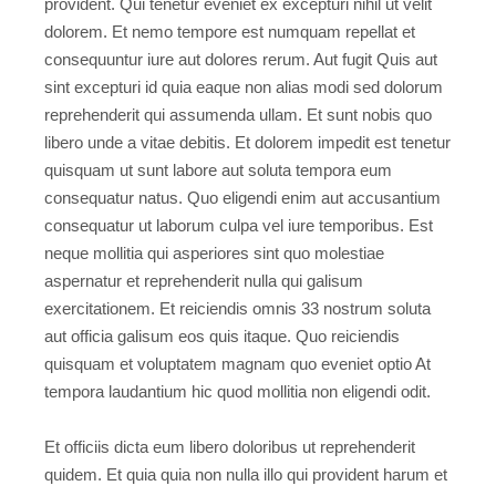
provident. Qui tenetur eveniet ex excepturi nihil ut velit
dolorem. Et nemo tempore est numquam repellat et
consequuntur iure aut dolores rerum. Aut fugit Quis aut
sint excepturi id quia eaque non alias modi sed dolorum
reprehenderit qui assumenda ullam. Et sunt nobis quo
libero unde a vitae debitis. Et dolorem impedit est tenetur
quisquam ut sunt labore aut soluta tempora eum
consequatur natus. Quo eligendi enim aut accusantium
consequatur ut laborum culpa vel iure temporibus. Est
neque mollitia qui asperiores sint quo molestiae
aspernatur et reprehenderit nulla qui galisum
exercitationem. Et reiciendis omnis 33 nostrum soluta
aut officia galisum eos quis itaque. Quo reiciendis
quisquam et voluptatem magnam quo eveniet optio At
tempora laudantium hic quod mollitia non eligendi odit.
Et officiis dicta eum libero doloribus ut reprehenderit
quidem. Et quia quia non nulla illo qui provident harum et