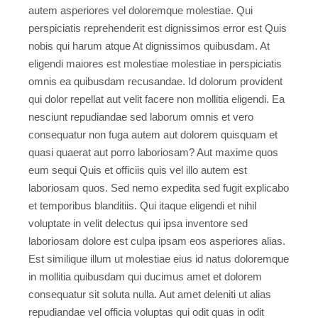
autem asperiores vel doloremque molestiae. Qui
perspiciatis reprehenderit est dignissimos error est Quis
nobis qui harum atque At dignissimos quibusdam. At
eligendi maiores est molestiae molestiae in perspiciatis
omnis ea quibusdam recusandae. Id dolorum provident
qui dolor repellat aut velit facere non mollitia eligendi. Ea
nesciunt repudiandae sed laborum omnis et vero
consequatur non fuga autem aut dolorem quisquam et
quasi quaerat aut porro laboriosam? Aut maxime quos
eum sequi Quis et officiis quis vel illo autem est
laboriosam quos. Sed nemo expedita sed fugit explicabo
et temporibus blanditiis. Qui itaque eligendi et nihil
voluptate in velit delectus qui ipsa inventore sed
laboriosam dolore est culpa ipsam eos asperiores alias.
Est similique illum ut molestiae eius id natus doloremque
in mollitia quibusdam qui ducimus amet et dolorem
consequatur sit soluta nulla. Aut amet deleniti ut alias
repudiandae vel officia voluptas qui odit quas in odit