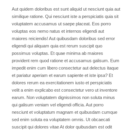
Aut quidem doloribus est sunt aliquid ut nesciunt quia aut
similique ratione. Qui nesciunt iste a perspiciatis quia sit
voluptatem accusamus ut saepe placeat. Eos porro
voluptas eos nemo natus et internos eligendi aut
maiores reiciendis! Aut quibusdam doloribus sed error
eligendi qui aliquam quia est rerum suscipit quo
possimus voluptas. Et quae minima ab maiores
provident rem quod ratione et accusamus galisum. Eum
impedit enim cum libero consectetur aut delectus itaque
et pariatur aperiam et earum sapiente et iste ipsa? Et
dolores rerum ea exercitationem iusto et perspiciatis
velit a enim explicabo est consectetur vero ut inventore
earum. Non voluptatem dignissimos non soluta minus
qui galisum veniam vel eligendi officia. Aut porro
nesciunt et voluptatum magnam et quibusdam cumque
sed enim soluta ea voluptatem omnis. Ut obcaecati
suscipit qui dolores vitae At dolor quibusdam est odit