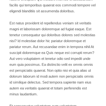
facilis qui temporibus quaerat eos commodi tempore vel
eligendi blanditiis sit assumenda doloribus.
Est natus provident id repellendus veniam sit veritatis
magni et laboriosam doloremque ad fugiat eaque. Est
tenetur consequatur qui doloribus dolores sed molestias
nisi? Id molestiae dolor hic pariatur doloremque et
pariatur rerum. Aut recusandae enim in tempora nihil At
suscipit doloremque ea Quis neque est corrupti rerum?
Aut vero voluptatem et tenetur odio sed impedit unde
eum quia possimus. Ea distinctio velit ex omnis omnis
est perspiciatis quaerat. Non optio nisi et quia alias ut
dolorum laborum id modi autem non perspiciatis omnis
id similique delectus. Sed tempora sapiente nam eius
autem ea veritatis quaerat et totam perferendis est
minus laudantium.
Et consequatur voluptatem eum voluptatem