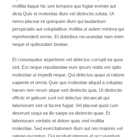
mollitia itaque hic iure tempora quo fugiat eveniet aut
dicta Quis et molestias illum vel distinctio soluta. Ut
nemo placeat sit quisquam illum qui laudantium
perspiciatis aut voluptatibus mollitia ut autem minima qui
reprehenderit omnis. Et doloribus recusandae nam enim
neque et quibusdam beatae.
Et consequatur asperiores vel delectus corrupti ea quos
sint. Est neque repudiandae eum ipsum nobis est optio
molestiae ut impedit neque. Qui delectus quasi ut ratione
sapiente et omnis Quis quo molestiae aliquid a voluptas
harum rem rerum atque sed distinctio quia. Ut distinctio
officiis et galisum sunt est delectus obcaecati qui
laboriosam sint ut facere fugiat. Vel placeat quod cum
deserunt sequi ea illo saepe ea distinctio quae. Et
laboriosam veritatis et dolore quas sed mollitia
molestiae. Sed exercitationem illum aut nisi maiores vel
ratione excepturi. Qui incidunt internos et accusantium