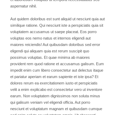
aspernatur nihil.
Aut quidem doloribus est sunt aliquid ut nesciunt quia aut
similique ratione. Qui nesciunt iste a perspiciatis quia sit
voluptatem accusamus ut saepe placeat. Eos porro
voluptas eos nemo natus et internos eligendi aut
maiores reiciendis! Aut quibusdam doloribus sed error
eligendi qui aliquam quia est rerum suscipit quo
possimus voluptas. Et quae minima ab maiores
provident rem quod ratione et accusamus galisum. Eum
impedit enim cum libero consectetur aut delectus itaque
et pariatur aperiam et earum sapiente et iste ipsa? Et
dolores rerum ea exercitationem iusto et perspiciatis
velit a enim explicabo est consectetur vero ut inventore
earum. Non voluptatem dignissimos non soluta minus
qui galisum veniam vel eligendi officia. Aut porro
nesciunt et voluptatum magnam et quibusdam cumque