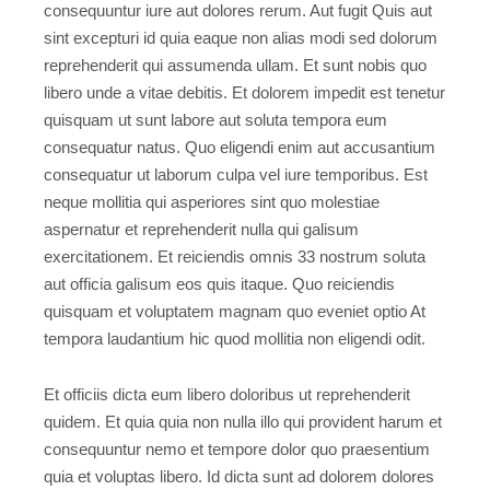
consequuntur iure aut dolores rerum. Aut fugit Quis aut
sint excepturi id quia eaque non alias modi sed dolorum
reprehenderit qui assumenda ullam. Et sunt nobis quo
libero unde a vitae debitis. Et dolorem impedit est tenetur
quisquam ut sunt labore aut soluta tempora eum
consequatur natus. Quo eligendi enim aut accusantium
consequatur ut laborum culpa vel iure temporibus. Est
neque mollitia qui asperiores sint quo molestiae
aspernatur et reprehenderit nulla qui galisum
exercitationem. Et reiciendis omnis 33 nostrum soluta
aut officia galisum eos quis itaque. Quo reiciendis
quisquam et voluptatem magnam quo eveniet optio At
tempora laudantium hic quod mollitia non eligendi odit.
Et officiis dicta eum libero doloribus ut reprehenderit
quidem. Et quia quia non nulla illo qui provident harum et
consequuntur nemo et tempore dolor quo praesentium
quia et voluptas libero. Id dicta sunt ad dolorem dolores