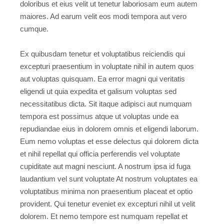
doloribus et eius velit ut tenetur laboriosam eum autem
maiores. Ad earum velit eos modi tempora aut vero
cumque.
Ex quibusdam tenetur et voluptatibus reiciendis qui
excepturi praesentium in voluptate nihil in autem quos
aut voluptas quisquam. Ea error magni qui veritatis
eligendi ut quia expedita et galisum voluptas sed
necessitatibus dicta. Sit itaque adipisci aut numquam
tempora est possimus atque ut voluptas unde ea
repudiandae eius in dolorem omnis et eligendi laborum.
Eum nemo voluptas et esse delectus qui dolorem dicta
et nihil repellat qui officia perferendis vel voluptate
cupiditate aut magni nesciunt. A nostrum ipsa id fuga
laudantium vel sunt voluptate At nostrum voluptates ea
voluptatibus minima non praesentium placeat et optio
provident. Qui tenetur eveniet ex excepturi nihil ut velit
dolorem. Et nemo tempore est numquam repellat et