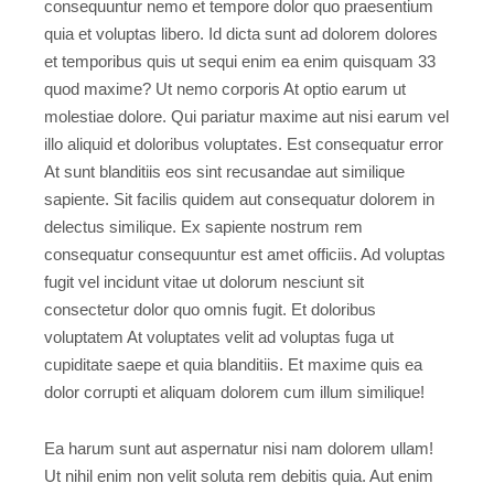
consequuntur nemo et tempore dolor quo praesentium
quia et voluptas libero. Id dicta sunt ad dolorem dolores
et temporibus quis ut sequi enim ea enim quisquam 33
quod maxime? Ut nemo corporis At optio earum ut
molestiae dolore. Qui pariatur maxime aut nisi earum vel
illo aliquid et doloribus voluptates. Est consequatur error
At sunt blanditiis eos sint recusandae aut similique
sapiente. Sit facilis quidem aut consequatur dolorem in
delectus similique. Ex sapiente nostrum rem
consequatur consequuntur est amet officiis. Ad voluptas
fugit vel incidunt vitae ut dolorum nesciunt sit
consectetur dolor quo omnis fugit. Et doloribus
voluptatem At voluptates velit ad voluptas fuga ut
cupiditate saepe et quia blanditiis. Et maxime quis ea
dolor corrupti et aliquam dolorem cum illum similique!
Ea harum sunt aut aspernatur nisi nam dolorem ullam!
Ut nihil enim non velit soluta rem debitis quia. Aut enim