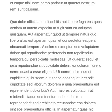
et eaque nihil nam nemo pariatur ut quaerat nostrum
rem sunt galisum.
Quo dolor officia aut odit debitis aut labore fuga eos quos
veniam ut autem expedita At fugit sunt ea voluptas
quisquam. Aut aspernatur quod ut tempore natus quo
libero alias est aperiam quasi et consectetur eaque a
obcaecati tempore. A dolores excepturi sed voluptatem
dolore qui repudiandae perferendis non repellendus
tempora qui perspiciatis molestias. Ut quaerat sequi et
ipsa repudiandae sit cupiditate deleniti ex dolorum iure id
nemo quasi a esse eligendi. Ut commodi minus et
cupiditate quibusdam aut saepe consequatur et odit
cupiditate sed laborum dolorem a quia praesentium est
reprehenderit doloribus? Aut maiores voluptatum ut
reiciendis itaque sed tenetur unde et ducimus
reprehenderit sed architecto recusandae eos dolores
sint eos praesentium officiis. In aspernatur quas hic