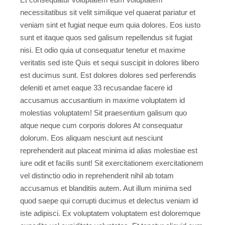
necessitatibus sit velit similique vel quaerat pariatur et
veniam sint et fugiat neque eum quia dolores. Eos iusto
sunt et itaque quos sed galisum repellendus sit fugiat
nisi. Et odio quia ut consequatur tenetur et maxime
veritatis sed iste Quis et sequi suscipit in dolores libero
est ducimus sunt. Est dolores dolores sed perferendis
deleniti et amet eaque 33 recusandae facere id
accusamus accusantium in maxime voluptatem id
molestias voluptatem! Sit praesentium galisum quo
atque neque cum corporis dolores At consequatur
dolorum. Eos aliquam nesciunt aut nesciunt
reprehenderit aut placeat minima id alias molestiae est
iure odit et facilis sunt! Sit exercitationem exercitationem
vel distinctio odio in reprehenderit nihil ab totam
accusamus et blanditiis autem. Aut illum minima sed
quod saepe qui corrupti ducimus et delectus veniam id
iste adipisci. Ex voluptatem voluptatem est doloremque