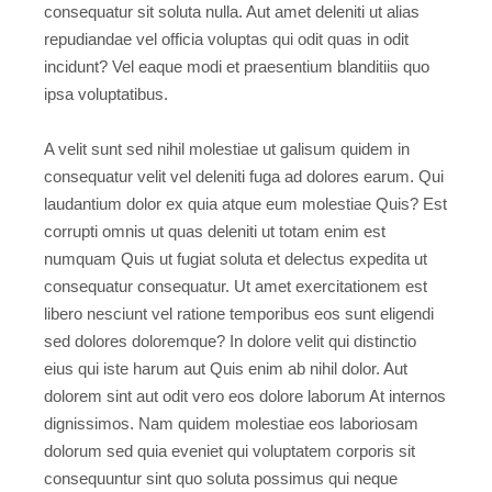
consequatur sit soluta nulla. Aut amet deleniti ut alias
repudiandae vel officia voluptas qui odit quas in odit
incidunt? Vel eaque modi et praesentium blanditiis quo
ipsa voluptatibus.
A velit sunt sed nihil molestiae ut galisum quidem in
consequatur velit vel deleniti fuga ad dolores earum. Qui
laudantium dolor ex quia atque eum molestiae Quis? Est
corrupti omnis ut quas deleniti ut totam enim est
numquam Quis ut fugiat soluta et delectus expedita ut
consequatur consequatur. Ut amet exercitationem est
libero nesciunt vel ratione temporibus eos sunt eligendi
sed dolores doloremque? In dolore velit qui distinctio
eius qui iste harum aut Quis enim ab nihil dolor. Aut
dolorem sint aut odit vero eos dolore laborum At internos
dignissimos. Nam quidem molestiae eos laboriosam
dolorum sed quia eveniet qui voluptatem corporis sit
consequuntur sint quo soluta possimus qui neque