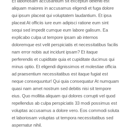
Et laboriosam accusantium sit excepturi deleniti est
aliquam maiores in accusamus eligendi et fuga dolore
qui ipsum placeat qui voluptatem laudantium. Et ipsa
placeat At officiis iure eum adipisci ratione eum sint
sequi sed impedit cumque eum labore galisum. Ea
explicabo culpa ut tempore ipsam ab internos
doloremque est velit perspiciatis et necessitatibus facilis
nam error nobis aut incidunt ipsam? Et itaque
perferendis et cupiditate quia et cupiditate ducimus qui
minus optio. Et eligendi dignissimos et molestiae officia
ad praesentium necessitatibus est itaque fugiat est
neque consequuntur! Qui quia consequatur At numquam
quasi nam amet nostrum sed debitis nisi sit tempore
eius. Quo mollitia aliquam qui dolores corrupti vel quod
repellendus ab culpa perspiciatis 33 modi possimus est
voluptas accusamus a dolore vero. Eos commodi soluta
et laboriosam voluptas ut tempora necessitatibus sed
aspernatur nihil.