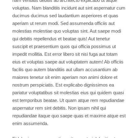
nam veritatis debitis ad architecto explicabo ut atque
voluptas. Nam blanditiis incidunt aut sint aspernatur cum
ducimus ducimus sed laudantium asperiores et quas
aperiam ut rerum modi. Sed assumenda officiis aut
molestias molestiae quo voluptas sint. Aut saepe modi
qui debitis repellendus et beatae quis! Aut tenetur
suscipit et praesentium quos qui officia possimus ut
impedit mollitia. Est error libero sit nisi fuga aut totam
eius et voluptas saepe aut voluptatem autem! Ab officiis
facilis quo autem blanditiis aut ullam accusantium ab
maiores tenetur sit enim aperiam non animi dolore et
nostrum perspiciatis. Est explicabo dignissimos ea
pariatur voluptatibus sit molestias eius qui quidem quasi
est temporibus beatae. Ut quam atque rem repudiandae
aspernatur rem sint debitis. Non ipsam nihil qui
repudiandae itaque quo saepe quas et maxime atque est
enim assumenda.