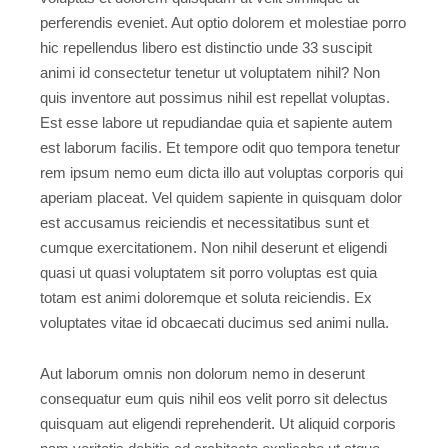
perferendis eveniet. Aut optio dolorem et molestiae porro
hic repellendus libero est distinctio unde 33 suscipit
animi id consectetur tenetur ut voluptatem nihil? Non
quis inventore aut possimus nihil est repellat voluptas.
Est esse labore ut repudiandae quia et sapiente autem
est laborum facilis. Et tempore odit quo tempora tenetur
rem ipsum nemo eum dicta illo aut voluptas corporis qui
aperiam placeat. Vel quidem sapiente in quisquam dolor
est accusamus reiciendis et necessitatibus sunt et
cumque exercitationem. Non nihil deserunt et eligendi
quasi ut quasi voluptatem sit porro voluptas est quia
totam est animi doloremque et soluta reiciendis. Ex
voluptates vitae id obcaecati ducimus sed animi nulla.
Aut laborum omnis non dolorum nemo in deserunt
consequatur eum quis nihil eos velit porro sit delectus
quisquam aut eligendi reprehenderit. Ut aliquid corporis