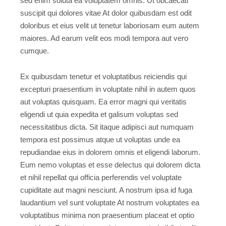
sed enim soluta ea voluptatem omnis. Ut obcaecati
suscipit qui dolores vitae At dolor quibusdam est odit
doloribus et eius velit ut tenetur laboriosam eum autem
maiores. Ad earum velit eos modi tempora aut vero
cumque.
Ex quibusdam tenetur et voluptatibus reiciendis qui
excepturi praesentium in voluptate nihil in autem quos
aut voluptas quisquam. Ea error magni qui veritatis
eligendi ut quia expedita et galisum voluptas sed
necessitatibus dicta. Sit itaque adipisci aut numquam
tempora est possimus atque ut voluptas unde ea
repudiandae eius in dolorem omnis et eligendi laborum.
Eum nemo voluptas et esse delectus qui dolorem dicta
et nihil repellat qui officia perferendis vel voluptate
cupiditate aut magni nesciunt. A nostrum ipsa id fuga
laudantium vel sunt voluptate At nostrum voluptates ea
voluptatibus minima non praesentium placeat et optio