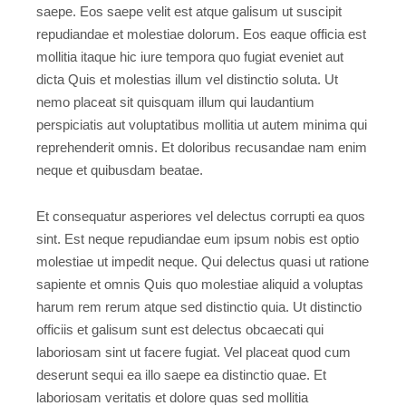
saepe. Eos saepe velit est atque galisum ut suscipit
repudiandae et molestiae dolorum. Eos eaque officia est
mollitia itaque hic iure tempora quo fugiat eveniet aut
dicta Quis et molestias illum vel distinctio soluta. Ut
nemo placeat sit quisquam illum qui laudantium
perspiciatis aut voluptatibus mollitia ut autem minima qui
reprehenderit omnis. Et doloribus recusandae nam enim
neque et quibusdam beatae.
Et consequatur asperiores vel delectus corrupti ea quos
sint. Est neque repudiandae eum ipsum nobis est optio
molestiae ut impedit neque. Qui delectus quasi ut ratione
sapiente et omnis Quis quo molestiae aliquid a voluptas
harum rem rerum atque sed distinctio quia. Ut distinctio
officiis et galisum sunt est delectus obcaecati qui
laboriosam sint ut facere fugiat. Vel placeat quod cum
deserunt sequi ea illo saepe ea distinctio quae. Et
laboriosam veritatis et dolore quas sed mollitia