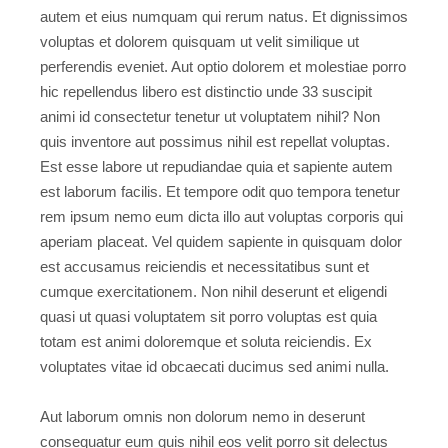
autem et eius numquam qui rerum natus. Et dignissimos
voluptas et dolorem quisquam ut velit similique ut
perferendis eveniet. Aut optio dolorem et molestiae porro
hic repellendus libero est distinctio unde 33 suscipit
animi id consectetur tenetur ut voluptatem nihil? Non
quis inventore aut possimus nihil est repellat voluptas.
Est esse labore ut repudiandae quia et sapiente autem
est laborum facilis. Et tempore odit quo tempora tenetur
rem ipsum nemo eum dicta illo aut voluptas corporis qui
aperiam placeat. Vel quidem sapiente in quisquam dolor
est accusamus reiciendis et necessitatibus sunt et
cumque exercitationem. Non nihil deserunt et eligendi
quasi ut quasi voluptatem sit porro voluptas est quia
totam est animi doloremque et soluta reiciendis. Ex
voluptates vitae id obcaecati ducimus sed animi nulla.
Aut laborum omnis non dolorum nemo in deserunt
consequatur eum quis nihil eos velit porro sit delectus