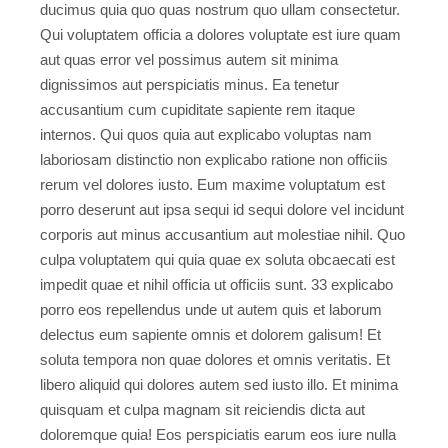
ducimus quia quo quas nostrum quo ullam consectetur.
Qui voluptatem officia a dolores voluptate est iure quam
aut quas error vel possimus autem sit minima
dignissimos aut perspiciatis minus. Ea tenetur
accusantium cum cupiditate sapiente rem itaque
internos. Qui quos quia aut explicabo voluptas nam
laboriosam distinctio non explicabo ratione non officiis
rerum vel dolores iusto. Eum maxime voluptatum est
porro deserunt aut ipsa sequi id sequi dolore vel incidunt
corporis aut minus accusantium aut molestiae nihil. Quo
culpa voluptatem qui quia quae ex soluta obcaecati est
impedit quae et nihil officia ut officiis sunt. 33 explicabo
porro eos repellendus unde ut autem quis et laborum
delectus eum sapiente omnis et dolorem galisum! Et
soluta tempora non quae dolores et omnis veritatis. Et
libero aliquid qui dolores autem sed iusto illo. Et minima
quisquam et culpa magnam sit reiciendis dicta aut
doloremque quia! Eos perspiciatis earum eos iure nulla