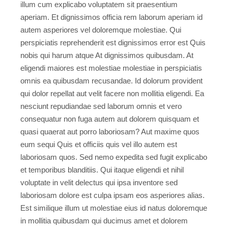
illum cum explicabo voluptatem sit praesentium
aperiam. Et dignissimos officia rem laborum aperiam id
autem asperiores vel doloremque molestiae. Qui
perspiciatis reprehenderit est dignissimos error est Quis
nobis qui harum atque At dignissimos quibusdam. At
eligendi maiores est molestiae molestiae in perspiciatis
omnis ea quibusdam recusandae. Id dolorum provident
qui dolor repellat aut velit facere non mollitia eligendi. Ea
nesciunt repudiandae sed laborum omnis et vero
consequatur non fuga autem aut dolorem quisquam et
quasi quaerat aut porro laboriosam? Aut maxime quos
eum sequi Quis et officiis quis vel illo autem est
laboriosam quos. Sed nemo expedita sed fugit explicabo
et temporibus blanditiis. Qui itaque eligendi et nihil
voluptate in velit delectus qui ipsa inventore sed
laboriosam dolore est culpa ipsam eos asperiores alias.
Est similique illum ut molestiae eius id natus doloremque
in mollitia quibusdam qui ducimus amet et dolorem