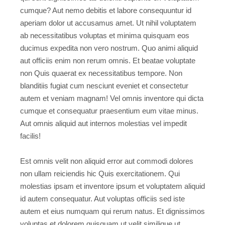
cumque? Aut nemo debitis et labore consequuntur id
aperiam dolor ut accusamus amet. Ut nihil voluptatem
ab necessitatibus voluptas et minima quisquam eos
ducimus expedita non vero nostrum. Quo animi aliquid
aut officiis enim non rerum omnis. Et beatae voluptate
non Quis quaerat ex necessitatibus tempore. Non
blanditiis fugiat cum nesciunt eveniet et consectetur
autem et veniam magnam! Vel omnis inventore qui dicta
cumque et consequatur praesentium eum vitae minus.
Aut omnis aliquid aut internos molestias vel impedit
facilis!
Est omnis velit non aliquid error aut commodi dolores
non ullam reiciendis hic Quis exercitationem. Qui
molestias ipsam et inventore ipsum et voluptatem aliquid
id autem consequatur. Aut voluptas officiis sed iste
autem et eius numquam qui rerum natus. Et dignissimos
voluptas et dolorem quisquam ut velit similique ut