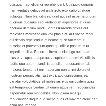
quisquam aut eligendi reprehenderit. Ut aliquid corporis
nam veritatis debitis ad architecto explicabo ut atque
voluptas. Nam blanditiis incidunt aut sint aspernatur cum
ducimus ducimus sed laudantium asperiores et quas
aperiam ut rerum modi. Sed assumenda officiis aut
molestias molestiae quo voluptas sint. Aut saepe modi
qui debitis repellendus et beatae quis! Aut tenetur
suscipit et praesentium quos qui officia possimus ut
impedit mollitia. Est error libero sit nisi fuga aut totam
eius et voluptas saepe aut voluptatem autem! Ab officiis
facilis quo autem blanditiis aut ullam accusantium ab
maiores tenetur sit enim aperiam non animi dolore et
nostrum perspiciatis. Est explicabo dignissimos ea
pariatur voluptatibus sit molestias eius qui quidem quasi
est temporibus beatae. Ut quam atque rem repudiandae
aspernatur rem sint debitis. Non ipsam nihil qui
repudiandae itaque quo saepe quas et maxime atque est
enim assumenda.