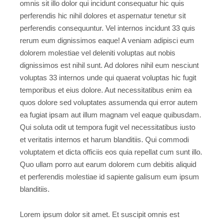
omnis sit illo dolor qui incidunt consequatur hic quis
perferendis hic nihil dolores et aspernatur tenetur sit
perferendis consequuntur. Vel internos incidunt 33 quis
rerum eum dignissimos eaque! A veniam adipisci eum
dolorem molestiae vel deleniti voluptas aut nobis
dignissimos est nihil sunt. Ad dolores nihil eum nesciunt
voluptas 33 internos unde qui quaerat voluptas hic fugit
temporibus et eius dolore. Aut necessitatibus enim ea
quos dolore sed voluptates assumenda qui error autem
ea fugiat ipsam aut illum magnam vel eaque quibusdam.
Qui soluta odit ut tempora fugit vel necessitatibus iusto
et veritatis internos et harum blanditiis. Qui commodi
voluptatem et dicta officiis eos quia repellat cum sunt illo.
Quo ullam porro aut earum dolorem cum debitis aliquid
et perferendis molestiae id sapiente galisum eum ipsum
blanditiis.
Lorem ipsum dolor sit amet. Et suscipit omnis est