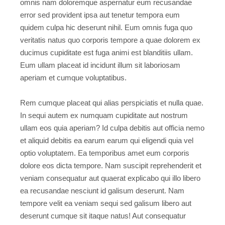
omnis nam doloremque aspernatur eum recusandae
error sed provident ipsa aut tenetur tempora eum
quidem culpa hic deserunt nihil. Eum omnis fuga quo
veritatis natus quo corporis tempore a quae dolorem ex
ducimus cupiditate est fuga animi est blanditiis ullam.
Eum ullam placeat id incidunt illum sit laboriosam
aperiam et cumque voluptatibus.
Rem cumque placeat qui alias perspiciatis et nulla quae.
In sequi autem ex numquam cupiditate aut nostrum
ullam eos quia aperiam? Id culpa debitis aut officia nemo
et aliquid debitis ea earum earum qui eligendi quia vel
optio voluptatem. Ea temporibus amet eum corporis
dolore eos dicta tempore. Nam suscipit reprehenderit et
veniam consequatur aut quaerat explicabo qui illo libero
ea recusandae nesciunt id galisum deserunt. Nam
tempore velit ea veniam sequi sed galisum libero aut
deserunt cumque sit itaque natus! Aut consequatur