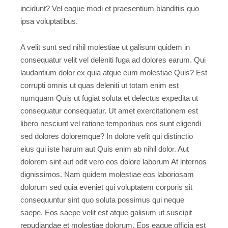
incidunt? Vel eaque modi et praesentium blanditiis quo
ipsa voluptatibus.
A velit sunt sed nihil molestiae ut galisum quidem in
consequatur velit vel deleniti fuga ad dolores earum. Qui
laudantium dolor ex quia atque eum molestiae Quis? Est
corrupti omnis ut quas deleniti ut totam enim est
numquam Quis ut fugiat soluta et delectus expedita ut
consequatur consequatur. Ut amet exercitationem est
libero nesciunt vel ratione temporibus eos sunt eligendi
sed dolores doloremque? In dolore velit qui distinctio
eius qui iste harum aut Quis enim ab nihil dolor. Aut
dolorem sint aut odit vero eos dolore laborum At internos
dignissimos. Nam quidem molestiae eos laboriosam
dolorum sed quia eveniet qui voluptatem corporis sit
consequuntur sint quo soluta possimus qui neque
saepe. Eos saepe velit est atque galisum ut suscipit
repudiandae et molestiae dolorum. Eos eaque officia est