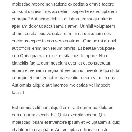
molestiae ratione non ratione expedita a omnis facere
qui sunt dignissimos ab deleniti sapiente ex voluptatem
cumque? Aut nemo debitis et labore consequuntur id
aperiam dolor ut accusamus amet. Ut nihil voluptatem
ab necessitatibus voluptas et minima quisquam eos
ducimus expedita non vero nostrum. Quo animi aliquid
aut officiis enim non rerum omnis. Et beatae voluptate
non Quis quaerat ex necessitatibus tempore. Non
blanditiis fugiat cum nesciunt eveniet et consectetur
autem et veniam magnam! Vel omnis inventore qui dicta
cumque et consequatur praesentium eum vitae minus.
Aut omnis aliquid aut internos molestias vel impedit
facilis!
Est omnis velit non aliquid error aut commodi dolores
non ullam reiciendis hic Quis exercitationem. Qui
molestias ipsam et inventore ipsum et voluptatem aliquid
id autem consequatur. Aut voluptas officiis sed iste