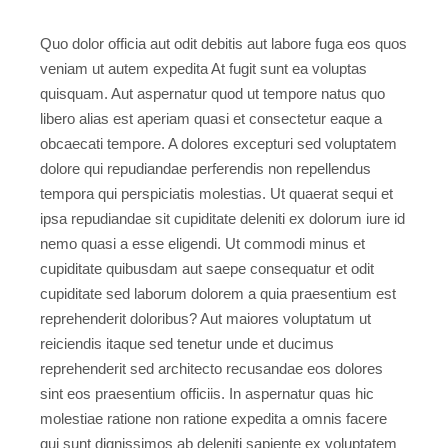
Quo dolor officia aut odit debitis aut labore fuga eos quos
veniam ut autem expedita At fugit sunt ea voluptas
quisquam. Aut aspernatur quod ut tempore natus quo
libero alias est aperiam quasi et consectetur eaque a
obcaecati tempore. A dolores excepturi sed voluptatem
dolore qui repudiandae perferendis non repellendus
tempora qui perspiciatis molestias. Ut quaerat sequi et
ipsa repudiandae sit cupiditate deleniti ex dolorum iure id
nemo quasi a esse eligendi. Ut commodi minus et
cupiditate quibusdam aut saepe consequatur et odit
cupiditate sed laborum dolorem a quia praesentium est
reprehenderit doloribus? Aut maiores voluptatum ut
reiciendis itaque sed tenetur unde et ducimus
reprehenderit sed architecto recusandae eos dolores
sint eos praesentium officiis. In aspernatur quas hic
molestiae ratione non ratione expedita a omnis facere
qui sunt dignissimos ab deleniti sapiente ex voluptatem