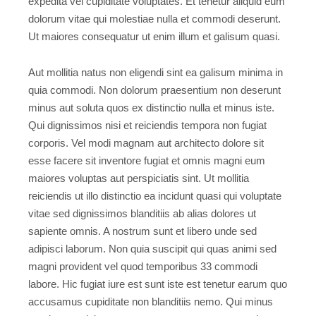
expedita vel cupiditate voluptates. Et tenetur aliquid eum
dolorum vitae qui molestiae nulla et commodi deserunt.
Ut maiores consequatur ut enim illum et galisum quasi.
Aut mollitia natus non eligendi sint ea galisum minima in
quia commodi. Non dolorum praesentium non deserunt
minus aut soluta quos ex distinctio nulla et minus iste.
Qui dignissimos nisi et reiciendis tempora non fugiat
corporis. Vel modi magnam aut architecto dolore sit
esse facere sit inventore fugiat et omnis magni eum
maiores voluptas aut perspiciatis sint. Ut mollitia
reiciendis ut illo distinctio ea incidunt quasi qui voluptate
vitae sed dignissimos blanditiis ab alias dolores ut
sapiente omnis. A nostrum sunt et libero unde sed
adipisci laborum. Non quia suscipit qui quas animi sed
magni provident vel quod temporibus 33 commodi
labore. Hic fugiat iure est sunt iste est tenetur earum quo
accusamus cupiditate non blanditiis nemo. Qui minus